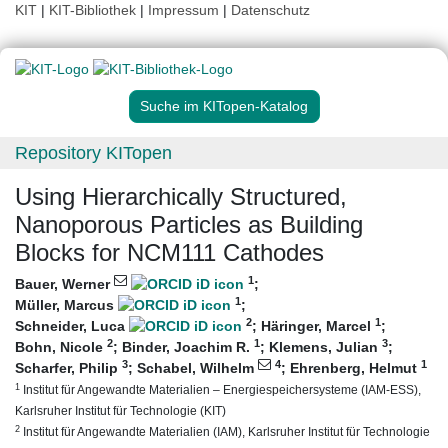
KIT
|
KIT-Bibliothek
|
Impressum
|
Datenschutz
Suche im KITopen-Katalog
Repository KITopen
Using Hierarchically Structured,
Nanoporous Particles as Building
Blocks for NCM111 Cathodes
1
Bauer, Werner
;
1
Müller, Marcus
;
2
1
Schneider, Luca
;
Häringer, Marcel
;
2
1
3
Bohn, Nicole
;
Binder, Joachim R.
;
Klemens, Julian
;
3
4
1
Scharfer, Philip
;
Schabel, Wilhelm
;
Ehrenberg, Helmut
1
Institut für Angewandte Materialien – Energiespeichersysteme (IAM-ESS),
Karlsruher Institut für Technologie (KIT)
2
Institut für Angewandte Materialien (IAM), Karlsruher Institut für Technologie