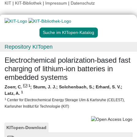
KIT
|
KIT-Bibliothek
|
Impressum
|
Datenschutz
Suche im KITopen-Katalog
Repository KITopen
Electrochemical polarization-based fast
charging of lithium-ion batteries in
embedded systems
1
Zoerr, C.
;
Sturm, J. J.
;
Solchenbach, S.
;
Erhard, S. V.
;
1
Latz, A.
1
Center for Electrochemical Energy Storage Ulm & Karlsruhe (CELEST),
Karlsruher Institut für Technologie (KIT)
KITopen-Download