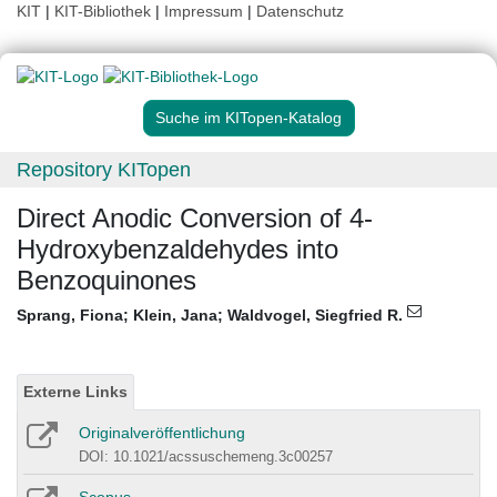
KIT
|
KIT-Bibliothek
|
Impressum
|
Datenschutz
Suche im KITopen-Katalog
Repository KITopen
Direct Anodic Conversion of 4-
Hydroxybenzaldehydes into
Benzoquinones
Sprang, Fiona
;
Klein, Jana
;
Waldvogel, Siegfried R.
Externe Links
Originalveröffentlichung
DOI: 10.1021/acssuschemeng.3c00257