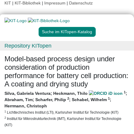
KIT
|
KIT-Bibliothek
|
Impressum
|
Datenschutz
Suche im KITopen-Katalog
Repository KITopen
Model-based process design under
consideration of production
performance for battery cell production:
A coating and drying study
1
Silva, Gabriela Ventura
;
Heckmann, Thilo
;
2
1
Abraham, Tim
;
Scharfer, Philip
;
Schabel, Wilhelm
;
Herrmann, Christoph
1
Lichttechnisches Institut (LTI), Karlsruher Institut für Technologie (KIT)
2
Institut für Mikrostrukturtechnik (IMT), Karlsruher Institut für Technologie
(KIT)