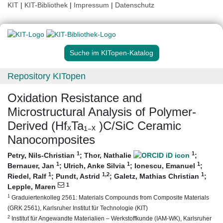
KIT
|
KIT-Bibliothek
|
Impressum
|
Datenschutz
Suche im KITopen-Katalog
Repository KITopen
Oxidation Resistance and
Microstructural Analysis of Polymer‐
Derived (HfₓTa₁₋ₓ )C/SiC Ceramic
Nanocomposites
1
1
Petry, Nils-Christian
;
Thor, Nathalie
;
1
1
1
Bernauer, Jan
;
Ulrich, Anke Silvia
;
Ionescu, Emanuel
;
1
1
,2
1
Riedel, Ralf
;
Pundt, Astrid
;
Galetz, Mathias Christian
;
1
Lepple, Maren
1
Graduiertenkolleg 2561: Materials Compounds from Composite Materials
(GRK 2561), Karlsruher Institut für Technologie (KIT)
2
Institut für Angewandte Materialien – Werkstoffkunde (IAM-WK), Karlsruher