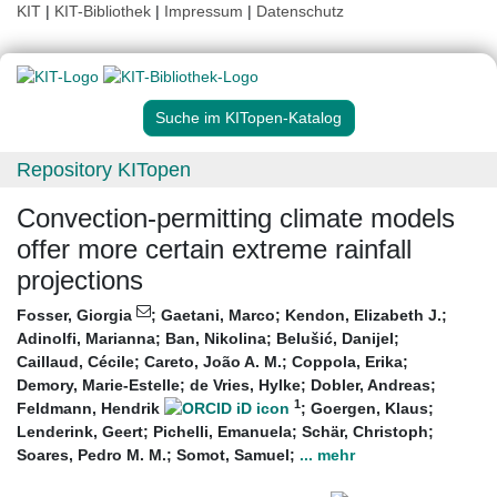
KIT
|
KIT-Bibliothek
|
Impressum
|
Datenschutz
Suche im KITopen-Katalog
Repository KITopen
Convection-permitting climate models
offer more certain extreme rainfall
projections
Fosser, Giorgia
;
Gaetani, Marco
;
Kendon, Elizabeth J.
;
Adinolfi, Marianna
;
Ban, Nikolina
;
Belušić, Danijel
;
Caillaud, Cécile
;
Careto, João A. M.
;
Coppola, Erika
;
Demory, Marie-Estelle
;
de Vries, Hylke
;
Dobler, Andreas
;
1
Feldmann, Hendrik
;
Goergen, Klaus
;
Lenderink, Geert
;
Pichelli, Emanuela
;
Schär, Christoph
;
Soares, Pedro M. M.
;
Somot, Samuel
;
... mehr