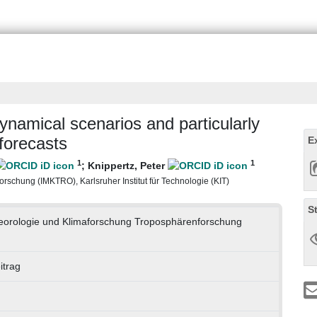
dynamical scenarios and particularly
forecasts
E
1
1
;
Knippertz, Peter
rschung (IMKTRO), Karlsruher Institut für Technologie (KIT)
S
eteorologie und Klimaforschung Troposphärenforschung
itrag