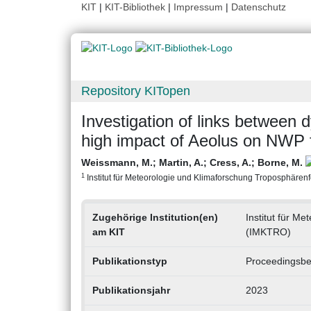
KIT
|
KIT-Bibliothek
|
Impressum
|
Datenschutz
Repository KITopen
Investigation of links between 
high impact of Aeolus on NWP 
Weissmann, M.
;
Martin, A.
;
Cress, A.
;
Borne, M.
1
Institut für Meteorologie und Klimaforschung Troposphärenfo
Zugehörige Institution(en)
Institut für M
am KIT
(IMKTRO)
Publikationstyp
Proceedingsbe
Publikationsjahr
2023