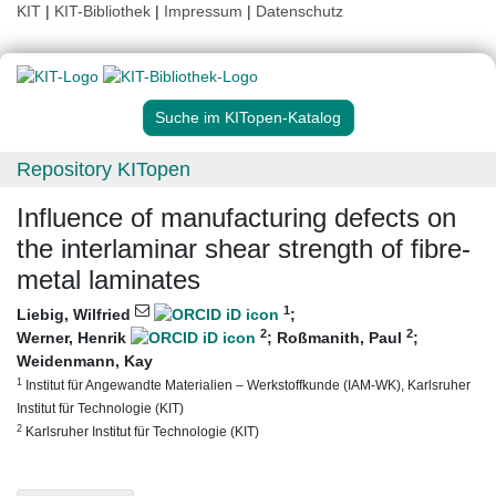
KIT
|
KIT-Bibliothek
|
Impressum
|
Datenschutz
Suche im KITopen-Katalog
Repository KITopen
Influence of manufacturing defects on
the interlaminar shear strength of fibre-
metal laminates
1
Liebig, Wilfried
;
2
2
Werner, Henrik
;
Roßmanith, Paul
;
Weidenmann, Kay
1
Institut für Angewandte Materialien – Werkstoffkunde (IAM-WK), Karlsruher
Institut für Technologie (KIT)
2
Karlsruher Institut für Technologie (KIT)