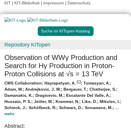
KIT
|
KIT-Bibliothek
|
Impressum
|
Datenschutz
Suche im KITopen-Katalog
Repository KITopen
Observation of WWγ Production and
Search for Hγ Production in Proton-
Proton Collisions at √s = 13 TeV
CMS Collaboration
;
Hayrapetyan, A.
;
Tumasyan, A.
;
Adam, W.
;
Andrejkovic, J. W.
;
Bergauer, T.
;
Chatterjee, S.
;
Damanakis, K.
;
Dragicevic, M.
;
Escalante Del Valle, A.
;
Hussain, P. S.
;
Jeitler, M.
;
Krammer, N.
;
Liko, D.
;
Mikulec, I.
;
Schieck, J.
;
Schöfbeck, R.
;
Schwarz, D.
;
Sonawane, M.
;
...
mehr
Abstract: