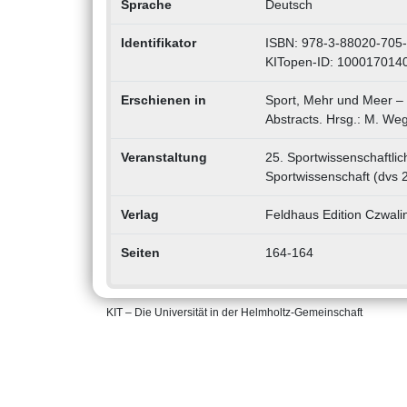
Sprache
Deutsch
Identifikator
ISBN: 978-3-88020-705
KITopen-ID: 100017014
Erschienen in
Sport, Mehr und Meer – S
Abstracts. Hrsg.: M. We
Veranstaltung
25. Sportwissenschaftli
Sportwissenschaft (dvs 
Verlag
Feldhaus Edition Czwali
Seiten
164-164
KIT – Die Universität in der Helmholtz-Gemeinschaft