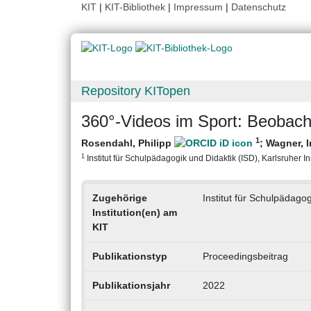
KIT
|
KIT-Bibliothek
|
Impressum
|
Datenschutz
Repository KITopen
360°-Videos im Sport: Beobach
1
Rosendahl, Philipp
;
Wagner, 
1
Institut für Schulpädagogik und Didaktik (ISD), Karlsruher Ins
Zugehörige
Institut für Schulpädagog
Institution(en) am
KIT
Publikationstyp
Proceedingsbeitrag
Publikationsjahr
2022