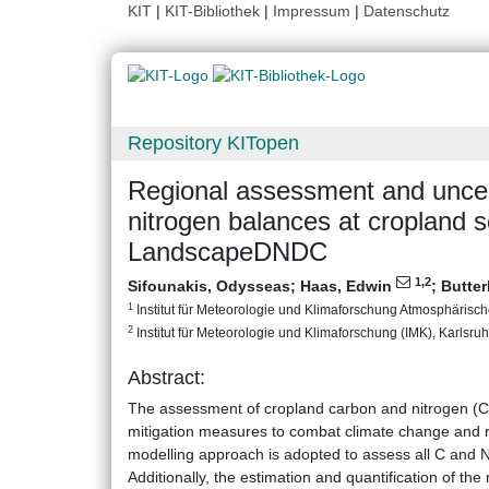
KIT
|
KIT-Bibliothek
|
Impressum
|
Datenschutz
Repository KITopen
Regional assessment and uncert
nitrogen balances at cropland 
LandscapeDNDC
1
,2
Sifounakis, Odysseas
;
Haas, Edwin
;
Butte
1
Institut für Meteorologie und Klimaforschung Atmosphärische
2
Institut für Meteorologie und Klimaforschung (IMK), Karlsruhe
Abstract:
The assessment of cropland carbon and nitrogen (C a
mitigation measures to combat climate change and r
modelling approach is adopted to assess all C and N
Additionally, the estimation and quantification of the