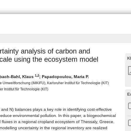
ainty analysis of carbon and
scale using the ecosystem model
K
1
,2
rbach-Bahl, Klaus
;
Papadopoulou, Maria P.
 Umweltforschung (IMKIFU), Karlsruher Institut für Technologie (KIT)
r Institut für Technologie (KIT)
E
nd N) balances plays a key role in identifying cost-effective
educe environmental pollution. In this paper, a biogeochemical
 fluxes in a regional cropland ecosystem of Thessaly, Greece.
 modelling uncertainty in the regional inventory are realized