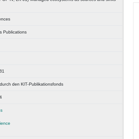
ences
 Publications
81
durch den KIT-Publikationsfonds
4
ns
ience