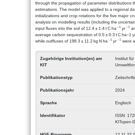
through the propagation of parameter distributions th
estimations. The model was applied to a regional d
initializations and crop rotations for the five major cr
analysis on modelling results (including the uncerta
−
1
−
1
input fluxes into the soil of 12.4 ± 1.4 t C ha
yr
an
average carbon sequestration of 0.5 ± 0.3 t C ha−1 y
−
1
−
1
while outfluxes of 198.3 ± 11.2 kg N ha
yr
were e
Zugehörige Institution(en) am
Institut f
KIT
Umweltfor
Publikationstyp
Zeitschrif
Publikationsjahr
2024
Sprache
Englisch
Identifikator
ISSN: 172
KITopen-I
HGF-Programm
12.11.22 