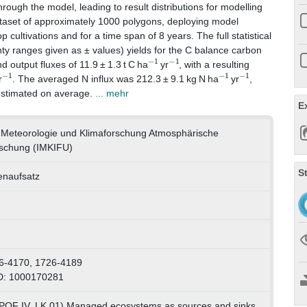
rough the model, leading to result distributions for modelling
ataset of approximately 1000 polygons, deploying model
op cultivations and for a time span of 8 years. The full statistical
inty ranges given as ± values) yields for the C balance carbon
−
1
−
1
d output fluxes of 11.9 ± 1.3 t C ha
yr
, with a resulting
−
1
−
1
−
1
r
. The averaged N influx was 212.3 ± 9.1 kg N ha
yr
,
stimated on average.
... mehr
E
ür Meteorologie und Klimaforschung Atmosphärische
schung (IMKIFU)
S
tenaufsatz
6-4170, 1726-4189
D: 1000170281
(POF IV, LK 01) Managed ecosystems as sources and sinks