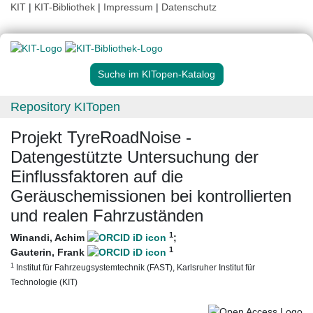
KIT
|
KIT-Bibliothek
|
Impressum
|
Datenschutz
Suche im KITopen-Katalog
Repository KITopen
Projekt TyreRoadNoise -
Datengestützte Untersuchung der
Einflussfaktoren auf die
Geräuschemissionen bei kontrollierten
und realen Fahrzuständen
1
Winandi, Achim
;
1
Gauterin, Frank
1
Institut für Fahrzeugsystemtechnik (FAST), Karlsruher Institut für
Technologie (KIT)