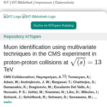
KIT
|
KIT-Bibliothek
|
Impressum
|
Datenschutz
Suche im KITopen-Katalog
Repository KITopen
Muon identification using multivariate
techniques in the CMS experiment in
(
s
)
=
13
proton-proton collisions at
TeV
CMS Collaboration
;
Hayrapetyan, A.
;
Tumasyan, A.
;
Adam, W.
;
Andrejkovic, J. W.
;
Bergauer, T.
;
Chatterjee, S.
;
Damanakis, K.
;
Dragicevic, M.
;
Escalante Del Valle, A.
;
Hussain, P. S.
;
Jeitler, M.
;
Krammer, N.
;
Liko, D.
;
Mikulec, I.
;
Schieck, J.
;
Schöfbeck, R.
;
Schwarz, D.
;
Sonawane, M.
;
...
mehr