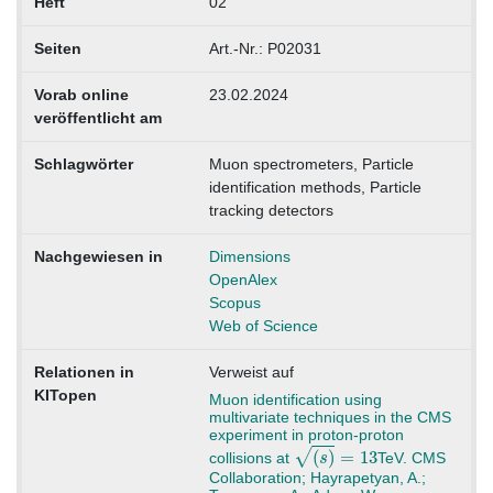
Heft
02
Seiten
Art.-Nr.: P02031
Vorab online
23.02.2024
veröffentlicht am
Schlagwörter
Muon spectrometers, Particle
identification methods, Particle
tracking detectors
Nachgewiesen in
Dimensions
OpenAlex
Scopus
Web of Science
Relationen in
Verweist auf
KITopen
Muon identification using
multivariate techniques in the CMS
experiment in proton-proton
(
s
)
=
13
collisions at
TeV. CMS
Collaboration; Hayrapetyan, A.;