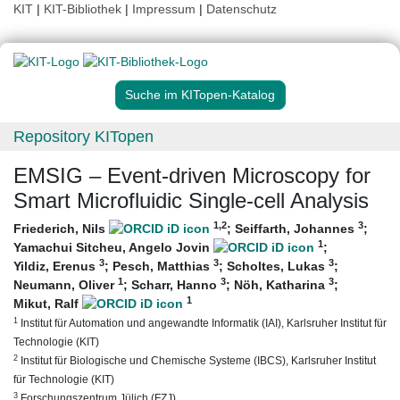
KIT
|
KIT-Bibliothek
|
Impressum
|
Datenschutz
Suche im KITopen-Katalog
Repository KITopen
EMSIG – Event-driven Microscopy for
Smart Microfluidic Single-cell Analysis
1
,2
3
Friederich, Nils
;
Seiffarth, Johannes
;
1
Yamachui Sitcheu, Angelo Jovin
;
3
3
3
Yildiz, Erenus
;
Pesch, Matthias
;
Scholtes, Lukas
;
1
3
3
Neumann, Oliver
;
Scharr, Hanno
;
Nöh, Katharina
;
1
Mikut, Ralf
1
Institut für Automation und angewandte Informatik (IAI), Karlsruher Institut für
Technologie (KIT)
2
Institut für Biologische und Chemische Systeme (IBCS), Karlsruher Institut
für Technologie (KIT)
3
Forschungszentrum Jülich (FZJ)