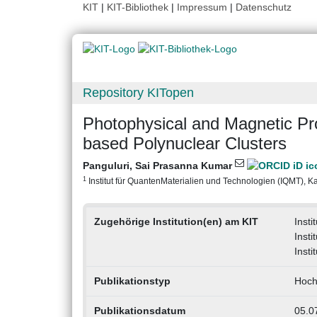
KIT
|
KIT-Bibliothek
|
Impressum
|
Datenschutz
Repository KITopen
Photophysical and Magnetic Pro
based Polynuclear Clusters
Panguluri, Sai Prasanna Kumar
1
Institut für QuantenMaterialien und Technologien (IQMT), Kar
Zugehörige Institution(en) am KIT
Inst
Insti
Inst
Publikationstyp
Hochs
Publikationsdatum
05.0