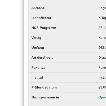
Sprache
Engl
Identifikator
KITo
HGF-Programm
47.1
Verlag
Karls
Umfang
263 
Art der Arbeit
Disse
Fakultät
Faku
Institut
Inst
Prüfungsdatum
23.0
Nachgewiesen in
Open