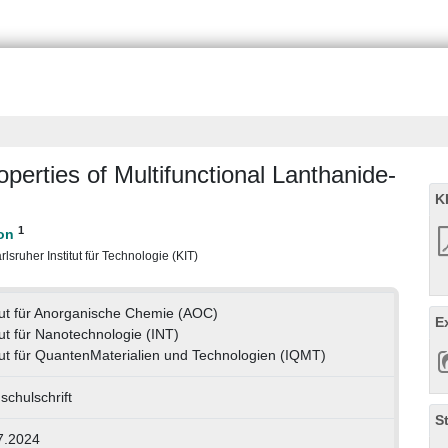
perties of Multifunctional Lanthanide-
K
1
lsruher Institut für Technologie (KIT)
itut für Anorganische Chemie (AOC)
E
tut für Nanotechnologie (INT)
itut für QuantenMaterialien und Technologien (IQMT)
chulschrift
S
7.2024