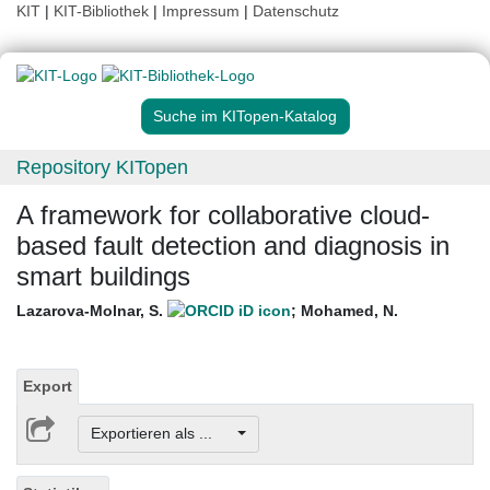
KIT
|
KIT-Bibliothek
|
Impressum
|
Datenschutz
Suche im KITopen-Katalog
Repository KITopen
A framework for collaborative cloud-
based fault detection and diagnosis in
smart buildings
Lazarova-Molnar, S.
;
Mohamed, N.
Export
Exportieren als ...