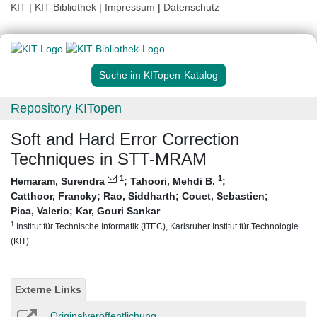
KIT
|
KIT-Bibliothek
|
Impressum
|
Datenschutz
Suche im KITopen-Katalog
Repository KITopen
Soft and Hard Error Correction
Techniques in STT-MRAM
1
1
Hemaram, Surendra
;
Tahoori, Mehdi B.
;
Catthoor, Francky
;
Rao, Siddharth
;
Couet, Sebastien
;
Pica, Valerio
;
Kar, Gouri Sankar
1
Institut für Technische Informatik (ITEC), Karlsruher Institut für Technologie
(KIT)
Externe Links
Originalveröffentlichung