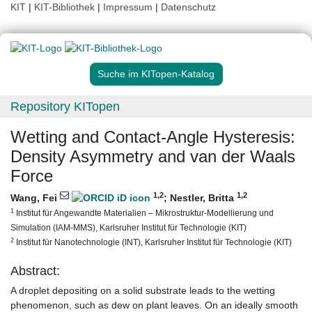
KIT
|
KIT-Bibliothek
|
Impressum
|
Datenschutz
Suche im KITopen-Katalog
Repository KITopen
Wetting and Contact-Angle Hysteresis:
Density Asymmetry and van der Waals
Force
1
,2
1
,2
Wang, Fei
;
Nestler, Britta
1
Institut für Angewandte Materialien – Mikrostruktur-Modellierung und
Simulation (IAM-MMS), Karlsruher Institut für Technologie (KIT)
2
Institut für Nanotechnologie (INT), Karlsruher Institut für Technologie (KIT)
Abstract:
A droplet depositing on a solid substrate leads to the wetting
phenomenon, such as dew on plant leaves. On an ideally smooth