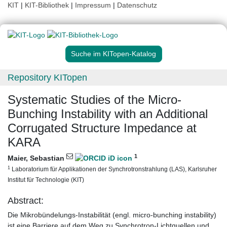
KIT
|
KIT-Bibliothek
|
Impressum
|
Datenschutz
Suche im KITopen-Katalog
Repository KITopen
Systematic Studies of the Micro-
Bunching Instability with an Additional
Corrugated Structure Impedance at
KARA
1
Maier, Sebastian
1
Laboratorium für Applikationen der Synchrotronstrahlung (LAS), Karlsruher
Institut für Technologie (KIT)
Abstract:
Die Mikrobündelungs-Instabilität (engl. micro-bunching instability)
ist eine Barriere auf dem Weg zu Synchrotron-Lichtquellen und