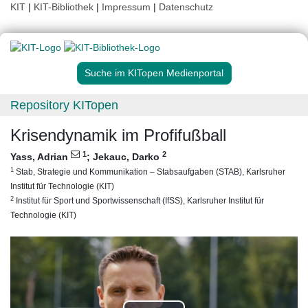
KIT
|
KIT-Bibliothek
|
Impressum
|
Datenschutz
Suche im KITopen Medienportal
Repository KITopen
Krisendynamik im Profifußball
1
2
Yass, Adrian
;
Jekauc, Darko
1
Stab, Strategie und Kommunikation – Stabsaufgaben (STAB), Karlsruher
Institut für Technologie (KIT)
2
Institut für Sport und Sportwissenschaft (IfSS), Karlsruher Institut für
Technologie (KIT)