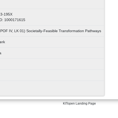
93-195X
ID: 1000171615
(POF IV, LK 01) Societally-Feasible Transformation Pathways
erk
a
KITopen Landing Page