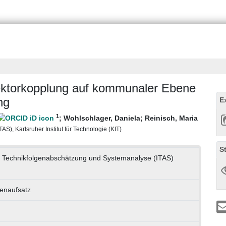
ktorkopplung auf kommunaler Ebene
ng
E
1
;
Wohlschlager, Daniela
;
Reinisch, Maria
S), Karlsruher Institut für Technologie (KIT)
S
für Technikfolgenabschätzung und Systemanalyse (ITAS)
tenaufsatz