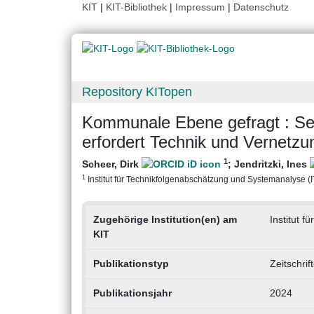
KIT
|
KIT-Bibliothek
|
Impressum
|
Datenschutz
Repository KITopen
Kommunale Ebene gefragt : Se
erfordert Technik und Vernetzu
1
Scheer, Dirk
;
Jendritzki, Ines
1
Institut für Technikfolgenabschätzung und Systemanalyse (ITA
Zugehörige Institution(en) am
Institut 
KIT
Publikationstyp
Zeitschrif
Publikationsjahr
2024