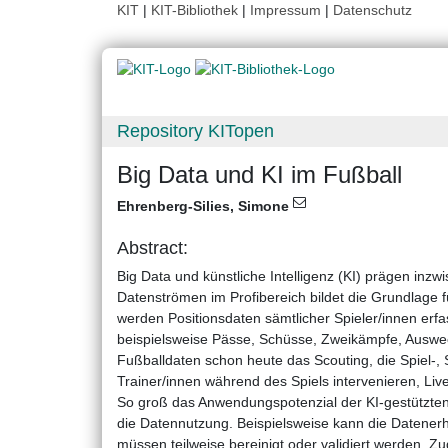
KIT
|
KIT-Bibliothek
|
Impressum
|
Datenschutz
Repository KITopen
Big Data und KI im Fußball
Ehrenberg-Silies, Simone
Abstract:
Big Data und künstliche Intelligenz (KI) prägen inz
Datenströmen im Profibereich bildet die Grundlage 
werden Positionsdaten sämtlicher Spieler/innen erf
beispielsweise Pässe, Schüsse, Zweikämpfe, Auswec
Fußballdaten schon heute das Scouting, die Spiel-, 
Trainer/innen während des Spiels intervenieren, L
So groß das Anwendungspotenzial der KI-gestützten 
die Datennutzung. Beispielsweise kann die Datenerh
müssen teilweise bereinigt oder validiert werden. Z