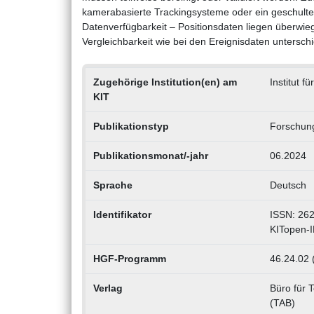
kamerabasierte Trackingsysteme oder ein geschulte
Datenverfügbarkeit – Positionsdaten liegen überwie
Vergleichbarkeit wie bei den Ereignisdaten untersch
Zugehörige Institution(en) am
Institut 
KIT
Publikationstyp
Forschung
Publikationsmonat/-jahr
06.2024
Sprache
Deutsch
Identifikator
ISSN: 26
KITopen-
HGF-Programm
46.24.02 
Verlag
Büro für 
(TAB)