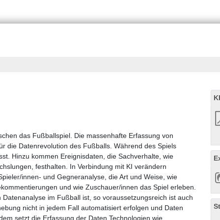
K
wischen das Fußballspiel. Die massenhafte Erfassung von
für die Datenrevolution des Fußballs. Während des Spiels
asst. Hinzu kommen Ereignisdaten, die Sachverhalte, wie
E
hslungen, festhalten. In Verbindung mit KI verändern
Spieler/innen- und Gegneranalyse, die Art und Weise, wie
ivekommentierungen und wie Zuschauer/innen das Spiel erleben.
Datenanalyse im Fußball ist, so voraussetzungsreich ist auch
S
ebung nicht in jedem Fall automatisiert erfolgen und Daten
udem setzt die Erfassung der Daten Technologien wie