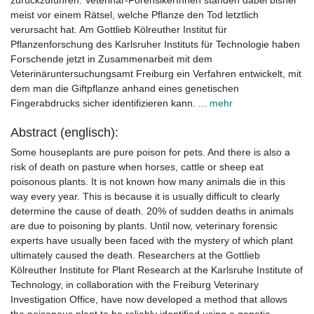
zurückzuführen. Veterinär-ForensikerInnen standen dabei bisher
meist vor einem Rätsel, welche Pflanze den Tod letztlich
verursacht hat. Am Gottlieb Kölreuther Institut für
Pflanzenforschung des Karlsruher Instituts für Technologie haben
Forschende jetzt in Zusammenarbeit mit dem
Veterinäruntersuchungsamt Freiburg ein Verfahren entwickelt, mit
dem man die Giftpflanze anhand eines genetischen
Fingerabdrucks sicher identifizieren kann.
... mehr
Abstract (englisch):
Some houseplants are pure poison for pets. And there is also a
risk of death on pasture when horses, cattle or sheep eat
poisonous plants. It is not known how many animals die in this
way every year. This is because it is usually difficult to clearly
determine the cause of death. 20% of sudden deaths in animals
are due to poisoning by plants. Until now, veterinary forensic
experts have usually been faced with the mystery of which plant
ultimately caused the death. Researchers at the Gottlieb
Kölreuther Institute for Plant Research at the Karlsruhe Institute of
Technology, in collaboration with the Freiburg Veterinary
Investigation Office, have now developed a method that allows