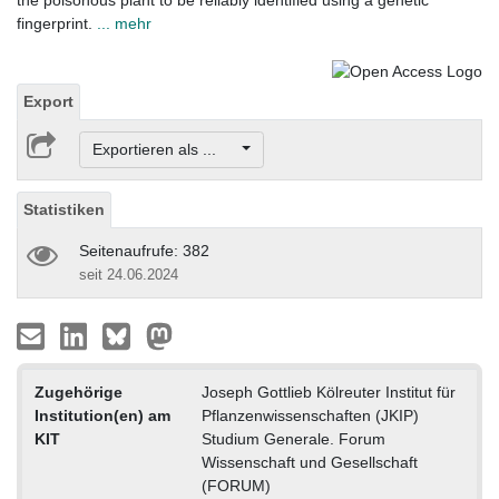
the poisonous plant to be reliably identified using a genetic
fingerprint.
... mehr
Export
Exportieren als ...
Statistiken
Seitenaufrufe: 382
seit 24.06.2024
Zugehörige
Joseph Gottlieb Kölreuter Institut für
Institution(en) am
Pflanzenwissenschaften (JKIP)
KIT
Studium Generale. Forum
Wissenschaft und Gesellschaft
(FORUM)