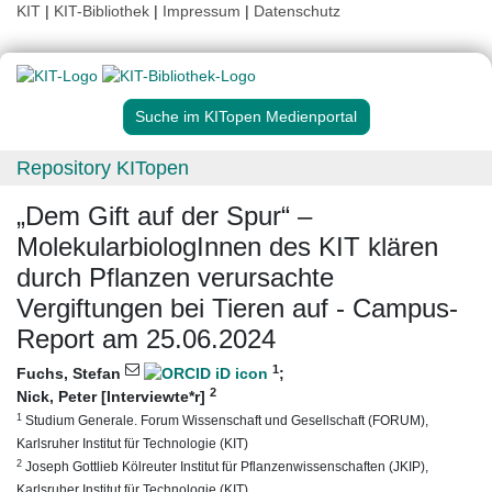
KIT
|
KIT-Bibliothek
|
Impressum
|
Datenschutz
Suche im KITopen Medienportal
Repository KITopen
„Dem Gift auf der Spur“ –
MolekularbiologInnen des KIT klären
durch Pflanzen verursachte
Vergiftungen bei Tieren auf - Campus-
Report am 25.06.2024
1
Fuchs, Stefan
;
2
Nick, Peter [Interviewte*r]
1
Studium Generale. Forum Wissenschaft und Gesellschaft (FORUM),
Karlsruher Institut für Technologie (KIT)
2
Joseph Gottlieb Kölreuter Institut für Pflanzenwissenschaften (JKIP),
Karlsruher Institut für Technologie (KIT)