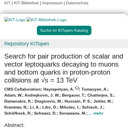
KIT
|
KIT-Bibliothek
|
Impressum
|
Datenschutz
Suche im KITopen-Katalog
Repository KITopen
Search for pair production of scalar and
vector leptoquarks decaying to muons
and bottom quarks in proton-proton
collisions at √s = 13 TeV
CMS Collaboration
;
Hayrapetyan, A.
;
Tumasyan, A.
;
Adam, W.
;
Andrejkovic, J. W.
;
Bergauer, T.
;
Chatterjee, S.
;
Damanakis, K.
;
Dragicevic, M.
;
Hussain, P. S.
;
Jeitler, M.
;
Krammer, N.
;
Li, A.
;
Liko, D.
;
Mikulec, I.
;
Schieck, J.
;
Schöfbeck, R.
;
Schwarz, D.
;
Sonawane, M.
;
... mehr
Abstract: