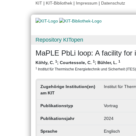
KIT
|
KIT-Bibliothek
|
Impressum
|
Datenschutz
Repository KITopen
MaPLE PbLi loop: A facility for
1
1
1
Köhly, C.
;
Courtessole, C.
;
Bühler, L.
1
Institut für Thermische Energietechnik und Sicherheit (ITES),
Zugehörige Institution(en)
Institut für The
am KIT
Publikationstyp
Vortrag
Publikationsjahr
2024
Sprache
Englisch