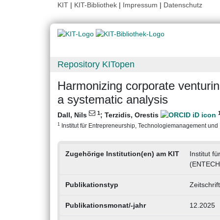
KIT
|
KIT-Bibliothek
|
Impressum
|
Datenschutz
Repository KITopen
Harmonizing corporate venturing
a systematic analysis
1
Dall, Nils
;
Terzidis, Orestis
1
Institut für Entrepreneurship, Technologiemanagement und 
Zugehörige Institution(en) am KIT
Institut 
(ENTECH
Publikationstyp
Zeitschrif
Publikationsmonat/-jahr
12.2025