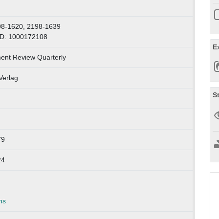
98-1620, 2198-1639
ID: 1000172108
E
nt Review Quarterly
Verlag
S
79
24
ns