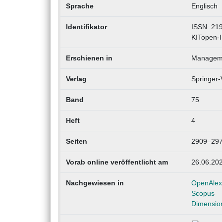
Sprache
Englisch
Identifikator
ISSN: 21
KITopen-
Erschienen in
Manageme
Verlag
Springer-
Band
75
Heft
4
Seiten
2909–29
Vorab online veröffentlicht am
26.06.20
Nachgewiesen in
OpenAlex
Scopus
Dimensio