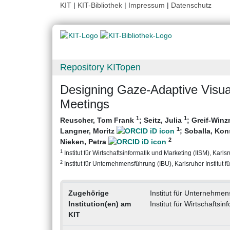
KIT
|
KIT-Bibliothek
|
Impressum
|
Datenschutz
Repository KITopen
Designing Gaze-Adaptive Visual
Meetings
1
1
Reuscher, Tom Frank
;
Seitz, Julia
;
Greif-Winz
1
Langner, Moritz
;
Soballa, Kon
2
Nieken, Petra
1
Institut für Wirtschaftsinformatik und Marketing (IISM), Karlsr
2
Institut für Unternehmensführung (IBU), Karlsruher Institut f
Zugehörige
Institut für Unternehmen
Institution(en) am
Institut für Wirtschaftsi
KIT