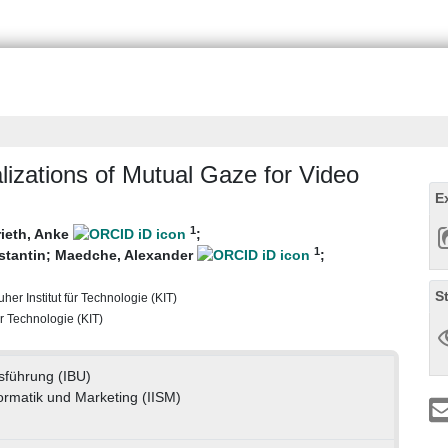
izations of Mutual Gaze for Video
E
1
rieth, Anke
;
1
stantin
;
Maedche, Alexander
;
S
uher Institut für Technologie (KIT)
ür Technologie (KIT)
sführung (IBU)
nformatik und Marketing (IISM)