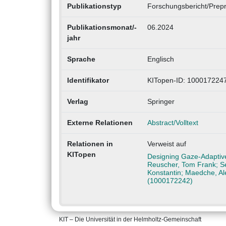
Publikationstyp
Forschungsbericht/Prepr
Publikationsmonat/-
06.2024
jahr
Sprache
Englisch
Identifikator
KITopen-ID: 100017224
Verlag
Springer
Externe Relationen
Abstract/Volltext
Relationen in
Verweist auf
KITopen
Designing Gaze-Adaptive
Reuscher, Tom Frank; Sei
Konstantin; Maedche, Al
(1000172242)
KIT – Die Universität in der Helmholtz-Gemeinschaft