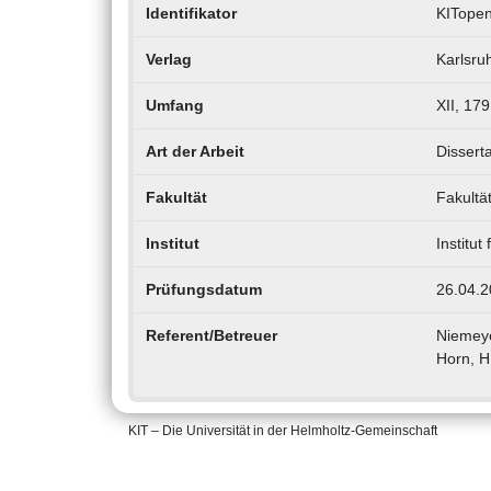
Identifikator
KITope
Verlag
Karlsruh
Umfang
XII, 179
Art der Arbeit
Disserta
Fakultät
Fakultä
Institut
Institut
Prüfungsdatum
26.04.2
Referent/Betreuer
Niemeye
Horn, H
KIT – Die Universität in der Helmholtz-Gemeinschaft