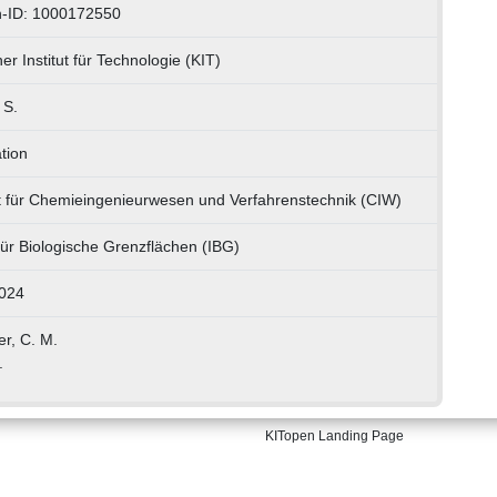
n-ID: 1000172550
er Institut für Technologie (KIT)
 S.
tion
t für Chemieingenieurwesen und Verfahrenstechnik (CIW)
 für Biologische Grenzflächen (IBG)
024
r, C. M.
.
KITopen Landing Page