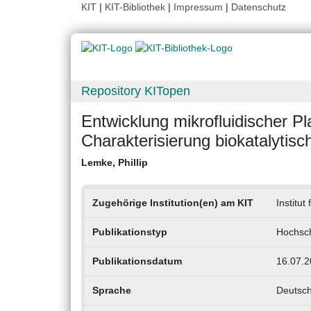
KIT
|
KIT-Bibliothek
|
Impressum
|
Datenschutz
Repository KITopen
Entwicklung mikrofluidischer Pl
Charakterisierung biokatalytisch
Lemke, Phillip
Zugehörige Institution(en) am KIT
Institut
Publikationstyp
Hochsch
Publikationsdatum
16.07.2
Sprache
Deutsc