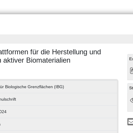
attformen für die Herstellung und
 aktiver Biomaterialien
E
 für Biologische Grenzflächen (IBG)
S
ulschrift
024
h