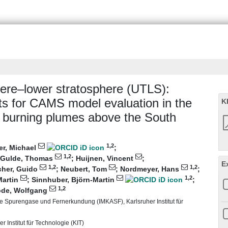
ere–lower stratosphere (UTLS):
 for CAMS model evaluation in the
K
 burning plumes above the South
1
,2
er, Michael
;
1
,2
Gulde, Thomas
;
Huijnen, Vincent
;
E
1
,2
1
,2
her, Guido
;
Neubert, Tom
;
Nordmeyer, Hans
;
1
,2
Martin
;
Sinnhuber, Björn-Martin
;
1
,2
de, Wolfgang
he Spurengase und Fernerkundung (IMKASF), Karlsruher Institut für
r Institut für Technologie (KIT)