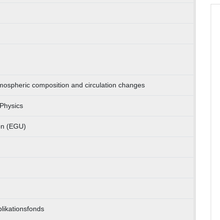
mospheric composition and circulation changes
Physics
on (EGU)
likationsfonds