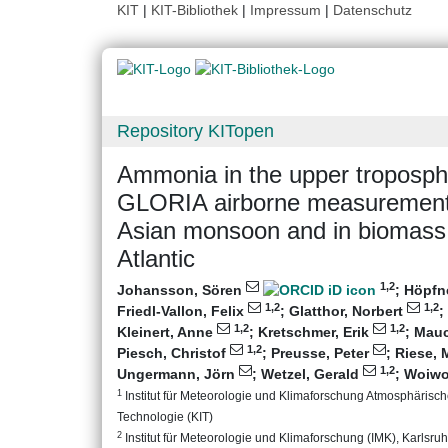
KIT
|
KIT-Bibliothek
|
Impressum
|
Datenschutz
Repository KITopen
Ammonia in the upper troposph
GLORIA airborne measurements
Asian monsoon and in biomass
Atlantic
1
,2
Johansson, Sören
;
Höpfn
1
,2
1
,2
Friedl-Vallon, Felix
;
Glatthor, Norbert
;
1
,2
1
,2
Kleinert, Anne
;
Kretschmer, Erik
;
Mauc
1
,2
Piesch, Christof
;
Preusse, Peter
;
Riese, 
1
,2
Ungermann, Jörn
;
Wetzel, Gerald
;
Woiwo
1
Institut für Meteorologie und Klimaforschung Atmosphärisc
Technologie (KIT)
2
Institut für Meteorologie und Klimaforschung (IMK), Karlsruhe