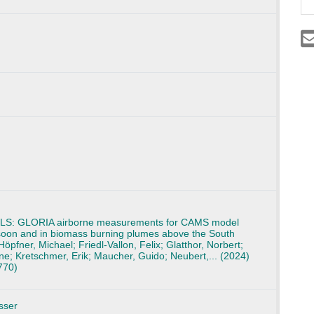
UTLS: GLORIA airborne measurements for CAMS model
nsoon and in biomass burning plumes above the South
öpfner, Michael; Friedl-Vallon, Felix; Glatthor, Norbert;
ne; Kretschmer, Erik; Maucher, Guido; Neubert,... (2024)
770)