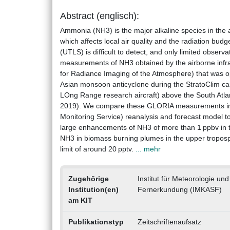
Abstract (englisch):
Ammonia (NH3) is the major alkaline species in the 
which affects local air quality and the radiation bu
(UTLS) is difficult to detect, and only limited obser
measurements of NH3 obtained by the airborne inf
for Radiance Imaging of the Atmosphere) that was o
Asian monsoon anticyclone during the StratoClim c
LOng Range research aircraft) above the South At
2019). We compare these GLORIA measurements in 
Monitoring Service) reanalysis and forecast model 
large enhancements of NH3 of more than 1 ppbv in t
NH3 in biomass burning plumes in the upper troposp
limit of around 20 pptv.
... mehr
Zugehörige
Institut für Meteorologie u
Institution(en)
Fernerkundung (IMKASF)
am KIT
Publikationstyp
Zeitschriftenaufsatz