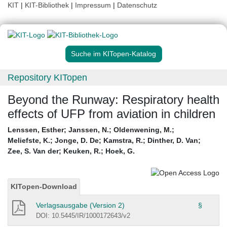
KIT
|
KIT-Bibliothek
|
Impressum
|
Datenschutz
Suche im KITopen-Katalog
Repository KITopen
Beyond the Runway: Respiratory health
effects of UFP from aviation in children
Lenssen, Esther
;
Janssen, N.
;
Oldenwening, M.
;
Meliefste, K.
;
Jonge, D. De
;
Kamstra, R.
;
Dinther, D. Van
;
Zee, S. Van der
;
Keuken, R.
;
Hoek, G.
KITopen-Download
Verlagsausgabe (Version 2)
§
DOI: 10.5445/IR/1000172643/v2