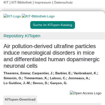
KIT
|
KIT-Bibliothek
|
Impressum
|
Datenschutz
Suche im KITopen-Katalog
Repository KITopen
Air pollution-derived ultrafine particles
induce neurological disorders in mice
and differentiated human dopaminergic
neuronal cells
Theerens, Emma
;
Carpentier, J.
;
Barbier, E.
;
Vanbrabant, K.
;
Simonin, O.
;
Timmerman, K.
;
Laloux, C.
;
Jonneaux, A.
;
Lo Guidice, J.-M.
;
Devos, D.
;
Garçon, G.
KITopen-Download