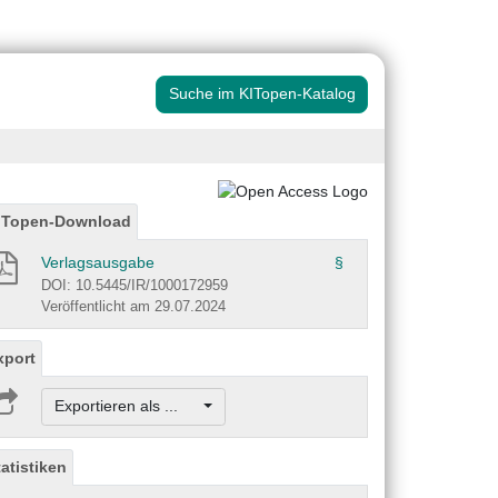
Suche im KITopen-Katalog
ITopen-Download
Verlagsausgabe
§
DOI: 10.5445/IR/1000172959
Veröffentlicht am 29.07.2024
xport
Exportieren als ...
tatistiken