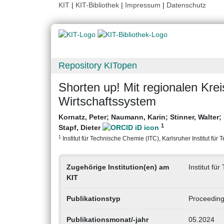
KIT
|
KIT-Bibliothek
|
Impressum
|
Datenschutz
Repository KITopen
Shorten up! Mit regionalen Krei
Wirtschaftssystem
Kornatz, Peter
;
Naumann, Karin
;
Stinner, Walter
;
1
Stapf, Dieter
1
Institut für Technische Chemie (ITC), Karlsruher Institut für 
Zugehörige Institution(en) am
Institut fü
KIT
Publikationstyp
Proceeding
Publikationsmonat/-jahr
05.2024