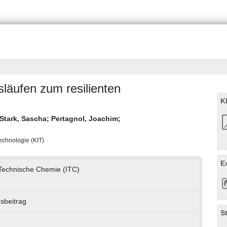
släufen zum resilienten
K
Stark, Sascha
;
Pertagnol, Joachim
;
Technologie (KIT)
E
r Technische Chemie (ITC)
sbeitrag
S