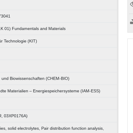
73041
LK 01) Fundamentals and Materials
für Technologie (KIT)
e und Biowissenschaften (CHEM-BIO)
andte Materialien – Energiespeichersysteme (IAM-ESS)
, 03XP0176A)
ries, solid electrolytes, Pair distribution function analysis,