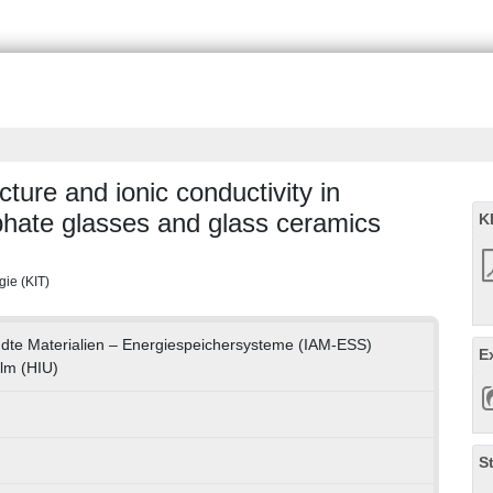
ture and ionic conductivity in
phate glasses and glass ceramics
K
gie (KIT)
andte Materialien – Energiespeichersysteme (IAM-ESS)
E
Ulm (HIU)
S