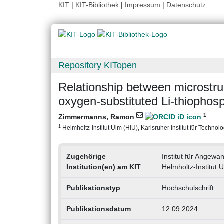
KIT
|
KIT-Bibliothek
|
Impressum
|
Datenschutz
Repository KITopen
Relationship between microstruc
oxygen-substituted Li-thiophos
1
Zimmermanns, Ramon
1
Helmholtz-Institut Ulm (HIU), Karlsruher Institut für Technolo
Zugehörige
Institut für Angew
Institution(en) am KIT
Helmholtz-Institut 
Publikationstyp
Hochschulschrift
Publikationsdatum
12.09.2024