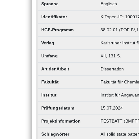
Sprache
Englisch
Identifikator
KITopen-ID: 10001
HGF-Programm
38.02.01 (POF IV, 
Verlag
Karlsruher Institut 
Umfang
XII, 131 S.
Art der Arbeit
Dissertation
Fakultät
Fakultät für Chemi
Institut
Institut für Angew
Prüfungsdatum
15.07.2024
Projektinformation
FESTBATT (BMFTR
Schlagwörter
All solid state batte