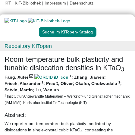
KIT
|
KIT-Bibliothek
|
Impressum
|
Datenschutz
Suche im KITopen-Katalog
Repository KITopen
Room‐temperature bulk plasticity and
3
tunable dislocation densities in KTaO
1
Fang, Xufei
;
Zhang, Jiawen
;
1
1
Frisch, Alexander
;
Preuß, Oliver
;
Okafor, Chukwudalu
;
Setvin, Martin
;
Lu, Wenjun
1
Institut für Angewandte Materialien – Werkstoff- und Grenzflächenmechanik
(IAM-MMI), Karlsruher Institut für Technologie (KIT)
Abstract:
We report room-temperature bulk plasticity mediated by
3
dislocations in single-crystal cubic KTaO
, contrasting the
3