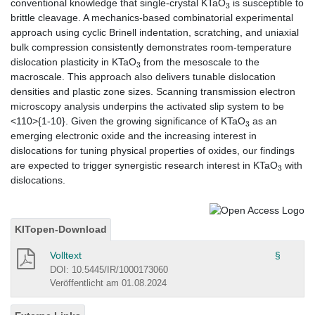
conventional knowledge that single-crystal KTaO
is susceptible to
brittle cleavage. A mechanics-based combinatorial experimental
approach using cyclic Brinell indentation, scratching, and uniaxial
bulk compression consistently demonstrates room-temperature
3
dislocation plasticity in KTaO
from the mesoscale to the
macroscale. This approach also delivers tunable dislocation
densities and plastic zone sizes. Scanning transmission electron
microscopy analysis underpins the activated slip system to be
3
<110>{1-10}. Given the growing significance of KTaO
as an
emerging electronic oxide and the increasing interest in
dislocations for tuning physical properties of oxides, our findings
3
are expected to trigger synergistic research interest in KTaO
with
dislocations.
KITopen-Download
Volltext
§
DOI: 10.5445/IR/1000173060
Veröffentlicht am 01.08.2024