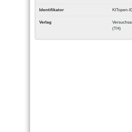
Identifikator
KITopen-I
Verlag
Versuchsan
(TH)