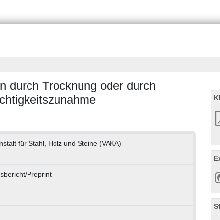
ern durch Trocknung oder durch
uchtigkeitszunahme
K
stalt für Stahl, Holz und Steine (VAKA)
E
bericht/Preprint
S