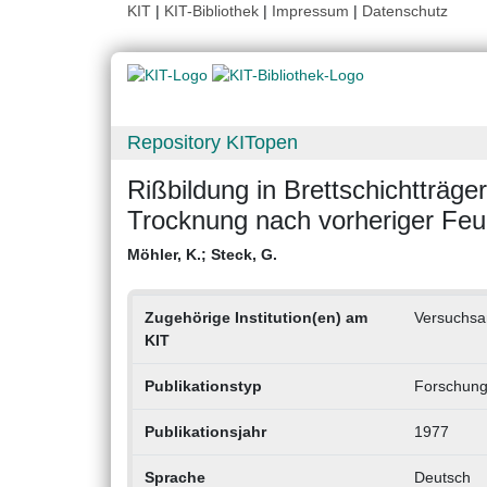
KIT
|
KIT-Bibliothek
|
Impressum
|
Datenschutz
Repository KITopen
Rißbildung in Brettschichtträg
Trocknung nach vorheriger Fe
Möhler, K.
;
Steck, G.
Zugehörige Institution(en) am
Versuchsan
KIT
Publikationstyp
Forschungs
Publikationsjahr
1977
Sprache
Deutsch