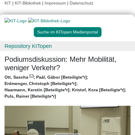
KIT
|
KIT-Bibliothek
|
Impressum
|
Datenschutz
Suche im KITopen Medienportal
Repository KITopen
Podiumsdiskussion: Mehr Mobilität,
weniger Verkehr?
Ott, Sascha
;
Paál, Gábor [Beteiligte*r]
;
Erdmenger, Christoph [Beteiligte*r]
;
Haarmann, Kerstin [Beteiligte*r]
;
Kristof, Kora [Beteiligte*r]
;
Puls, Rainer [Beteiligte*r]