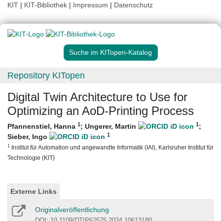
KIT
|
KIT-Bibliothek
|
Impressum
|
Datenschutz
Suche im KITopen-Katalog
Repository KITopen
Digital Twin Architecture to Use for
Optimizing an AoD-Printing Process
1
1
Pfannenstiel, Hanna
;
Ungerer, Martin
;
1
Sieber, Ingo
1
Institut für Automation und angewandte Informatik (IAI), Karlsruher Institut für
Technologie (KIT)
Externe Links
Originalveröffentlichung
DOI: 10.1109/DTIP62575.2024.10613180