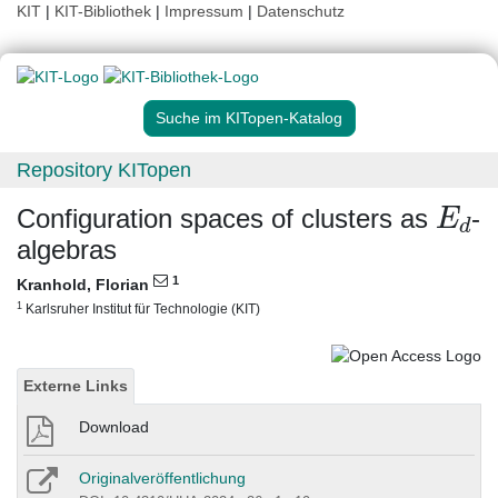
KIT
|
KIT-Bibliothek
|
Impressum
|
Datenschutz
Suche im KITopen-Katalog
Repository KITopen
E
d
Configuration spaces of clusters as
-
algebras
1
Kranhold, Florian
1
Karlsruher Institut für Technologie (KIT)
Externe Links
Download
Originalveröffentlichung