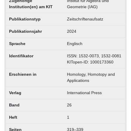
Zugehörige
Institut für Algebra und
Institution(en) am KIT
Geometrie (IAG)
Publikationstyp
Zeitschriftenaufsatz
Publikationsjahr
2024
Sprache
Englisch
Identifikator
ISSN: 1532-0073, 1532-0081
KITopen-ID: 1000173360
Erschienen in
Homology, Homotopy and
Applications
Verlag
International Press
Band
26
Heft
1
Seiten
319–339