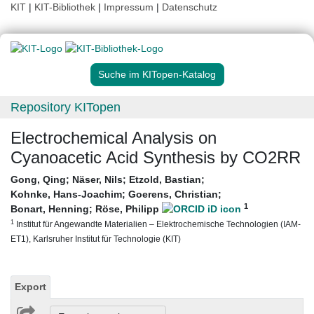
KIT
|
KIT-Bibliothek
|
Impressum
|
Datenschutz
Suche im KITopen-Katalog
Repository KITopen
Electrochemical Analysis on
Cyanoacetic Acid Synthesis by CO2RR
Gong, Qing
;
Näser, Nils
;
Etzold, Bastian
;
Kohnke, Hans-Joachim
;
Goerens, Christian
;
1
Bonart, Henning
;
Röse, Philipp
1
Institut für Angewandte Materialien – Elektrochemische Technologien (IAM-
ET1), Karlsruher Institut für Technologie (KIT)
Export