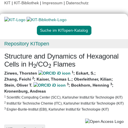
KIT
|
KIT-Bibliothek
|
Impressum
|
Datenschutz
Suche im KITopen-Katalog
Repository KITopen
Structure and Dynamics of Hexagonal
2
2
Cells in H
/CO
Flames
1
Zirwes, Thorsten
;
Eckart, S.
;
2
Zhang, Feichi
;
Kaiser, Thomas L.
;
Oberleithner, Kilian
;
3
3
Stein, Oliver T.
;
Bockhorn, Henning
;
Kronenburg, Andreas
1
Scientific Computing Center (SCC), Karlsruher Institut für Technologie (KIT)
2
Institut für Technische Chemie (ITC), Karlsruher Institut für Technologie (KIT)
3
Engler-Bunte-Institut (EBI), Karlsruher Institut für Technologie (KIT)