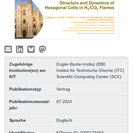
Zugehörige
Engler-Bunte-Institut (EBI)
Institution(en) am
Institut für Technische Chemie (ITC)
KIT
Scientific Computing Center (SCC)
Publikationstyp
Vortrag
Publikationsmonat/-
07.2024
jahr
Sprache
Englisch
Identifikator
KITopen-ID: 1000173463