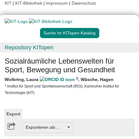
KIT
|
KIT-Bibliothek
|
Impressum
|
Datenschutz
Suche im KITopen-Katalog
Repository KITopen
Sozialräumliche Lebenswelten für
Sport, Bewegung und Gesundheit
1
Wolbring, Laura
;
Wäsche, Hagen
1
Institut für Sport und Sportwissenschaft (IfSS), Karlsruher Institut für
Technologie (KIT)
Export
Exportieren als ...