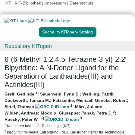
KIT
|
KIT-Bibliothek
|
Impressum
|
Datenschutz
Suche im KITopen-Katalog
Repository KITopen
6-(6-Methyl-1,2,4,5-Tetrazine-3-yl)-2,2′-
Bipyridine: A N-Donor Ligand for the
Separation of Lanthanides(III) and
Actinides(III)
1
Greif, Gerlinde
;
Sauerwein, Fynn S.
;
Weßling, Patrik
;
Duckworth, Tamara M.
;
Patzschke, Michael
;
Gericke, Robert
;
2
Sittel, Thomas
;
März, Juliane
;
2
Wilden, Andreas
;
Modolo, Giuseppe
;
Panak, Petra J.
;
3
Roesky, Peter W.
1
Karlsruher Institut für Technologie (KIT)
2
Institut für Nukleare Entsorgung (INE), Karlsruher Institut für Technologie