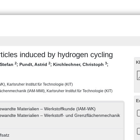
ticles induced by hydrogen cycling
K
2
2
3
 Stefan
;
Pundt, Astrid
;
Kirchlechner, Christoph
;
), Karlsruher Institut für Technologie (KIT)
lächenmechanik (IAM-MMI), Karlsruher Institut für Technologie (KIT)
E
ngewandte Materialien – Werkstoffkunde (IAM-WK)
ngewandte Materialien – Werkstoff- und Grenzflächenmechanik
fsatz