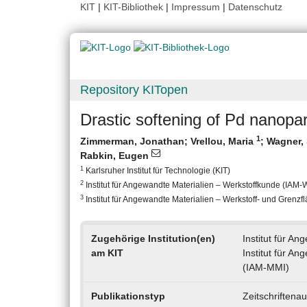
KIT
|
KIT-Bibliothek
|
Impressum
|
Datenschutz
Repository KITopen
Drastic softening of Pd nanopar
1
Zimmerman, Jonathan
;
Vrellou, Maria
;
Wagner,
Rabkin, Eugen
1
Karlsruher Institut für Technologie (KIT)
2
Institut für Angewandte Materialien – Werkstoffkunde (IAM-WK
3
Institut für Angewandte Materialien – Werkstoff- und Grenzf
Zugehörige Institution(en)
Institut für A
am KIT
Institut für A
(IAM-MMI)
Publikationstyp
Zeitschriftenau