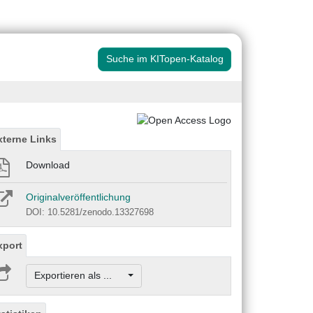
Suche im KITopen-Katalog
xterne Links
Download
Originalveröffentlichung
DOI: 10.5281/zenodo.13327698
xport
Exportieren als ...