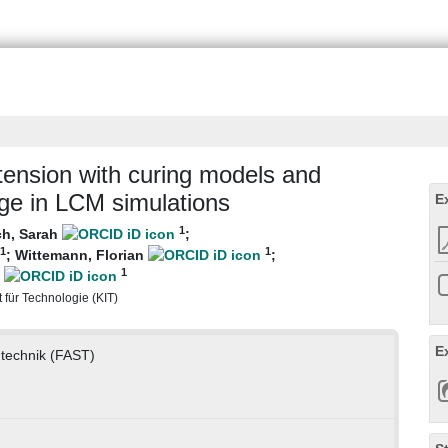
ension with curing models and
age in LCM simulations
E
1
ch, Sarah
;
1
1
;
Wittemann, Florian
;
1
e
t für Technologie (KIT)
E
mtechnik (FAST)