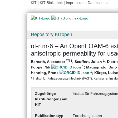
KIT
|
KIT-Bibliothek
|
Impressum
|
Datenschutz
Repository KITopen
of-rtm-6 – An OpenFOAM-6 ext
anisotropic permeability for us
1
1
Bernath, Alexander
;
Seuffert, Julian
;
Dietri
1
Poppe, Nik
;
Magagnato, Dino
1
Henning, Frank
;
Kärger, Luis
1
Institut für Fahrzeugsystemtechnik (FAST), Karlsruher Institu
Zugehörige
Institut für Fahrzeugsyste
Institution(en) am
KIT
Publikationstyp
Forschungsdaten