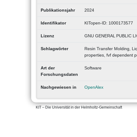
Publikationsjahr
2024
Identifikator
KITopen-ID: 1000173577
Lizenz
GNU GENERAL PUBLIC LIC
Schlagwörter
Resin Transfer Molding, Liq
properties, fvf dependent p
Art der
Software
Forschungsdaten
Nachgewiesen in
OpenAlex
KIT – Die Universität in der Helmholtz-Gemeinschaft