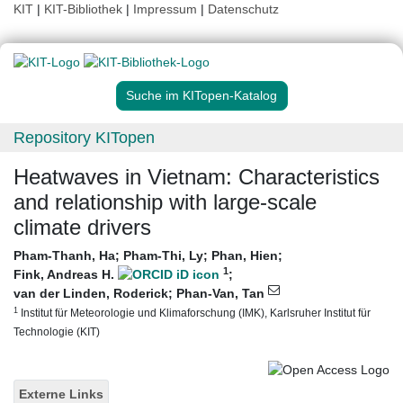
KIT
|
KIT-Bibliothek
|
Impressum
|
Datenschutz
Suche im KITopen-Katalog
Repository KITopen
Heatwaves in Vietnam: Characteristics
and relationship with large‐scale
climate drivers
Pham-Thanh, Ha
;
Pham-Thi, Ly
;
Phan, Hien
;
1
Fink, Andreas H.
;
van der Linden, Roderick
;
Phan-Van, Tan
1
Institut für Meteorologie und Klimaforschung (IMK), Karlsruher Institut für
Technologie (KIT)
Externe Links