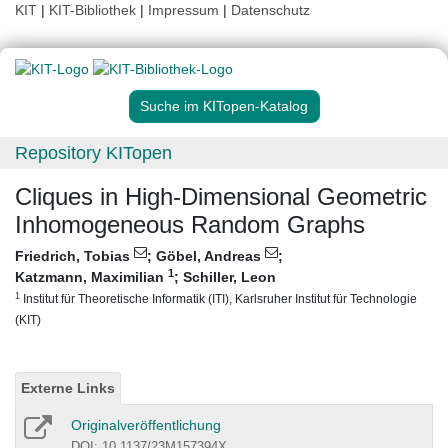
KIT
|
KIT-Bibliothek
|
Impressum
|
Datenschutz
Suche im KITopen-Katalog
Repository KITopen
Cliques in High-Dimensional Geometric
Inhomogeneous Random Graphs
Friedrich, Tobias
;
Göbel, Andreas
;
1
Katzmann, Maximilian
;
Schiller, Leon
1
Institut für Theoretische Informatik (ITI), Karlsruher Institut für Technologie
(KIT)
Externe Links
Originalveröffentlichung
DOI: 10.1137/23M157394X