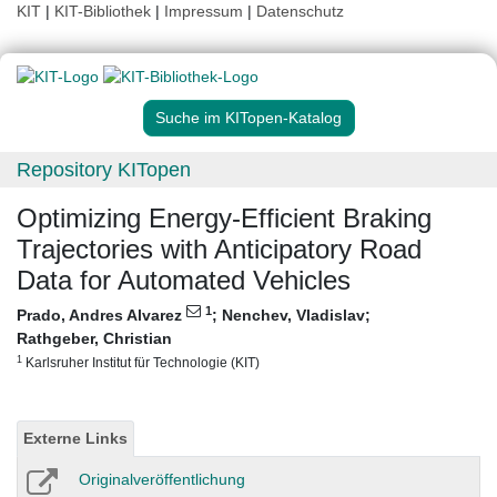
KIT
|
KIT-Bibliothek
|
Impressum
|
Datenschutz
Suche im KITopen-Katalog
Repository KITopen
Optimizing Energy-Efficient Braking
Trajectories with Anticipatory Road
Data for Automated Vehicles
1
Prado, Andres Alvarez
;
Nenchev, Vladislav
;
Rathgeber, Christian
1
Karlsruher Institut für Technologie (KIT)
Externe Links
Originalveröffentlichung