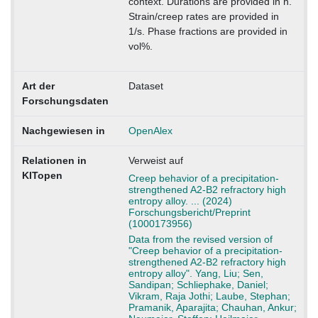
context. Durations are provided in h.
Strain/creep rates are provided in
1/s. Phase fractions are provided in
vol%.
Art der
Dataset
Forschungsdaten
Nachgewiesen in
OpenAlex
Relationen in
Verweist auf
KITopen
Creep behavior of a precipitation-
strengthened A2-B2 refractory high
entropy alloy. ... (2024)
Forschungsbericht/Preprint
(1000173956)
Data from the revised version of
"Creep behavior of a precipitation-
strengthened A2-B2 refractory high
entropy alloy". Yang, Liu; Sen,
Sandipan; Schliephake, Daniel;
Vikram, Raja Jothi; Laube, Stephan;
Pramanik, Aparajita; Chauhan, Ankur;