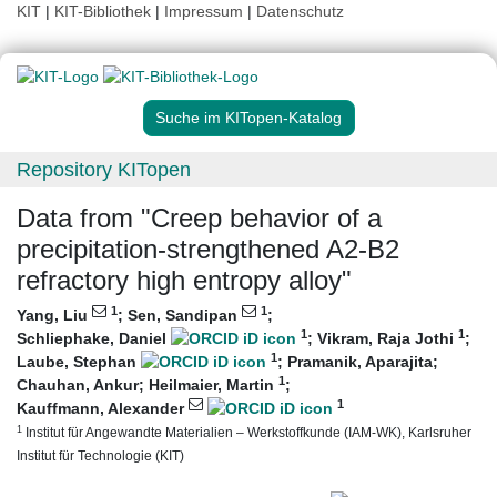
KIT
|
KIT-Bibliothek
|
Impressum
|
Datenschutz
Suche im KITopen-Katalog
Repository KITopen
Data from "Creep behavior of a
precipitation-strengthened A2-B2
refractory high entropy alloy"
1
1
Yang, Liu
;
Sen, Sandipan
;
1
1
Schliephake, Daniel
;
Vikram, Raja Jothi
;
1
Laube, Stephan
;
Pramanik, Aparajita
;
1
Chauhan, Ankur
;
Heilmaier, Martin
;
1
Kauffmann, Alexander
1
Institut für Angewandte Materialien – Werkstoffkunde (IAM-WK), Karlsruher
Institut für Technologie (KIT)