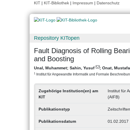
KIT
|
KIT-Bibliothek
|
Impressum
|
Datenschutz
Repository KITopen
Fault Diagnosis of Rolling Bea
and Boosting
Unal, Muhammet
;
Sahin, Yusuf
;
Onat, Mustafa
1
Institut für Angewandte Informatik und Formale Beschreibungs
Zugehörige Institution(en) am
Institut fü
KIT
(AIFB)
Publikationstyp
Zeitschrifte
Publikationsdatum
01.02.2017