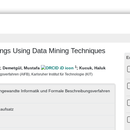
rings Using Data Mining Techniques
E
1
;
Demetgül, Mustafa
;
Kucuk, Haluk
verfahren (AIFB), Karlsruher Institut für Technologie (KIT)
r Angewandte Informatik und Formale Beschreibungsverfahren
naufsatz