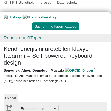
KIT
|
KIT-Bibliothek
|
Impressum
|
Datenschutz
Suche im KITopen-Katalog
Repository KITopen
Kendi enerjisini üretebilen klavye
tasarımı = Self-powered keyboard
design
1
Şenyurek, Alper
;
Demetgül, Mustafa
1
Institut für Angewandte Informatik und Formale Beschreibungsverfahren
(AIFB), Karlsruher Institut für Technologie (KIT)
Export
Exportieren als ...